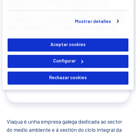
necesarias que son indispensables para
alcances que contribuíron a posicionar esta
que el sitio web funcione y que por tanto
fundación como un centro referente a nivel europeo
no se pueden desactivar. Puedes
na aplicación do coñecemento científico ao ciclo da
Mostrar detalles
consultar más información en
auga, especialmente no ámbito do tratamento e
valorización das augas residuais.
nuestra
Política de Cookies
Aceptar cookies
Configurar
Rechazar cookies
Viaqua é unha empresa galega dedicada ao sector
do medio ambiente e á xestión do ciclo integral da